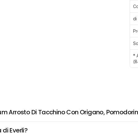
Ca
di
Pr
Sa
* 
(8
ium Arrosto Di Tacchino Con Origano, Pomodori
di Everli?