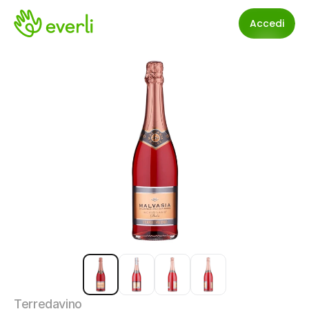
Accedi
Terredavino