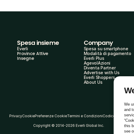
Spesa insieme
Company
Everli
Spesa su smartphone
Province Attive
Modalità di pagamento
Insegne
Everli Plus
AgevolAzioni
Diventa Partner
Advertise with Us
Everli Shoppers
About Us
We
We us
and t
servi
Privacy
Cookie
Preferenze Cookie
Termini e Condizioni
Codice Etico
“Cook
Copyright © 2014-2026 Everli Global Inc.
this 
see 