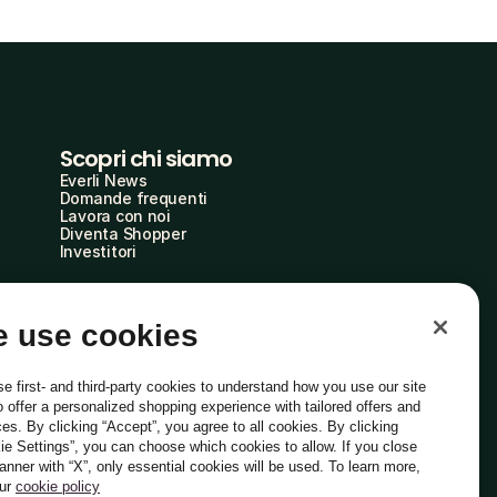
Scopri chi siamo
Everli News
Domande frequenti
Lavora con noi
Diventa Shopper
Investitori
 use cookies
e first- and third-party cookies to understand how you use our site
o offer a personalized shopping experience with tailored offers and
ces. By clicking “Accept”, you agree to all cookies. By clicking
ie Settings”, you can choose which cookies to allow. If you close
Italiano
banner with “X”, only essential cookies will be used. To learn more,
our
cookie policy