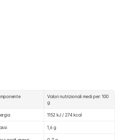
omponente
Valori nutrizionali medi per: 100 
g
ergia
1152 kJ / 274 kcal
assi
1,6 g
 cui acidi grassi 
0,7 g