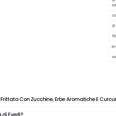
sa
ca
di
fi
pr
sa
Frittata Con Zucchine, Erbe Aromatiche E Curc
di Everli?