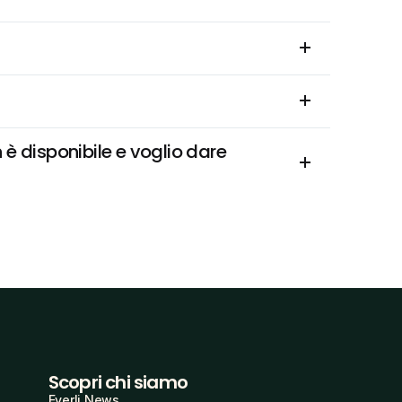
 disponibile e voglio dare 
Scopri chi siamo
Everli News