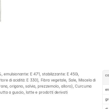
emulsionante: E 471, stabilizzante: E 450i, 
c
tore di acidità: E 330), Fibra vegetale, Sale, Miscela di 
na, origano, salvia, prezzemolo, alloro), Curcuma 
en
tta a guscio, latte e prodotti derivati
gr
di