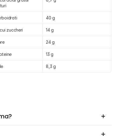
turi
rboidrati
40 g
 cui zuccheri
14 g
bre
24 g
oteine
13 g
le
8,3 g
uma?