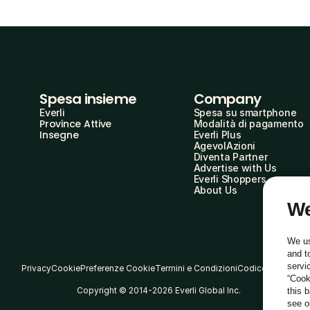
Spesa insieme
Company
Everli
Spesa su smartphone
Province Attive
Modalità di pagamento
Insegne
Everli Plus
AgevolAzioni
Diventa Partner
Advertise with Us
Everli Shoppers
About Us
We
We us
and t
servi
Privacy
Cookie
Preferenze Cookie
Termini e Condizioni
Codice Etico
“Cook
Copyright © 2014-2026 Everli Global Inc.
this 
see 