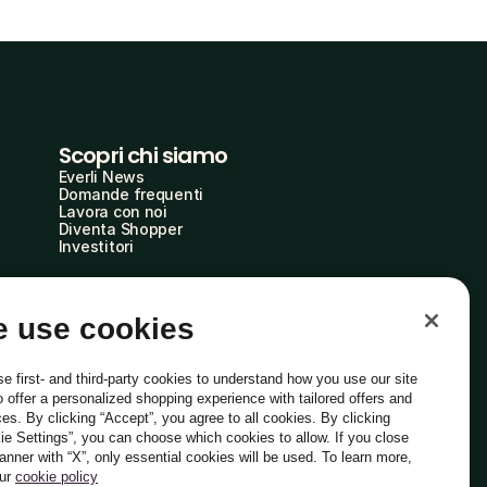
Scopri chi siamo
Everli News
Domande frequenti
Lavora con noi
Diventa Shopper
Investitori
 use cookies
e first- and third-party cookies to understand how you use our site
o offer a personalized shopping experience with tailored offers and
ces. By clicking “Accept”, you agree to all cookies. By clicking
ie Settings”, you can choose which cookies to allow. If you close
Italiano
banner with “X”, only essential cookies will be used. To learn more,
our
cookie policy