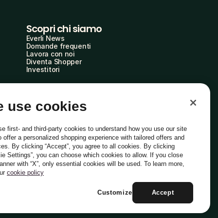
Scopri chi siamo
Everli News
Domande frequenti
Lavora con noi
Diventa Shopper
Investitori
 use cookies
e first- and third-party cookies to understand how you use our site
o offer a personalized shopping experience with tailored offers and
ces. By clicking “Accept”, you agree to all cookies. By clicking
ie Settings”, you can choose which cookies to allow. If you close
Italiano
banner with “X”, only essential cookies will be used. To learn more,
our
cookie policy
Customize
Accept