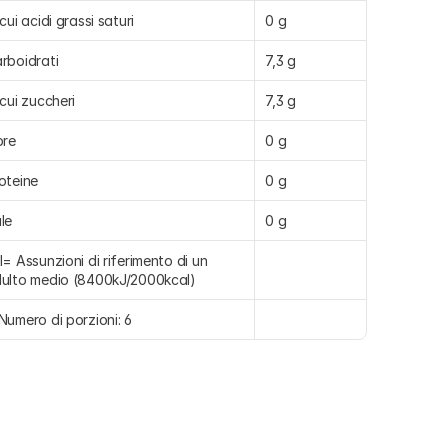
 cui acidi grassi saturi
0 g
rboidrati
7,3 g
 cui zuccheri
7,3 g
bre
0 g
oteine
0 g
le
0 g
I= Assunzioni di riferimento di un 
ulto medio (8400kJ/2000kcal)
Numero di porzioni: 6