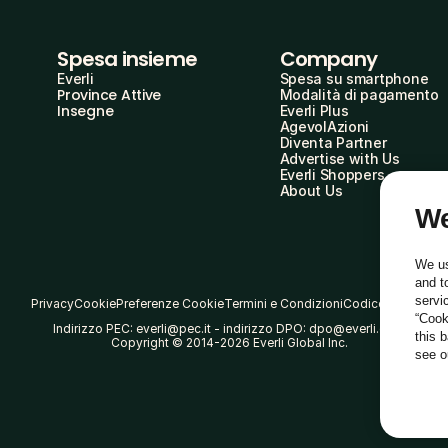
Spesa insieme
Company
Everli
Spesa su smartphone
Province Attive
Modalità di pagamento
Insegne
Everli Plus
AgevolAzioni
Diventa Partner
Advertise with Us
Everli Shoppers
About Us
We
We us
and t
servi
Privacy
Cookie
Preferenze Cookie
Termini e Condizioni
Codice Etico
“Cook
Indirizzo PEC: everli@pec.it - indirizzo DPO: dpo@everli.com
this 
Copyright © 2014-2026 Everli Global Inc.
see 