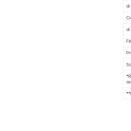
di
Ca
di
Fi
Pr
Sa
*R
ad
**