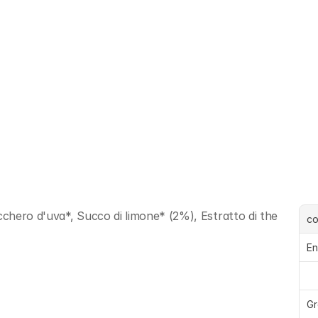
chero d'uva*, Succo di limone* (2%), Estratto di the 
c
En
Gr