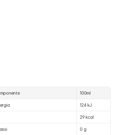
omponente
100ml
ergia
124 kJ
29 kcal
assi
0 g