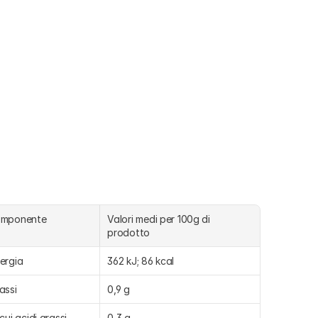
omponente
Valori medi per 100g di 
prodotto
ergia
362 kJ; 86 kcal
assi
0,9 g
 cui acidi grassi 
0,3 g