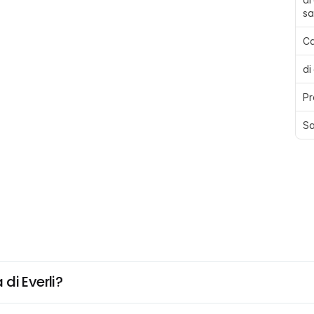
sa
Ca
di
Pr
Sa
di Everli?