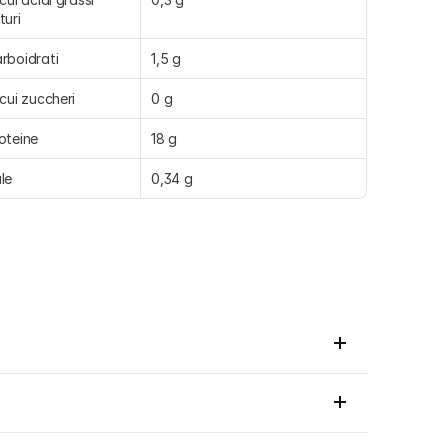
turi
rboidrati
1,5 g
 cui zuccheri
0 g
oteine
18 g
le
0,34 g