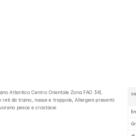
ano Atlantico Centro Orientale Zona FAO 34). 
c
reti da traino, nasse e trappole, Allergeni presenti: 
avorano pesce e crostacei
En
Gr
di