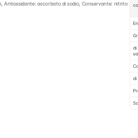
 Antiossidante: ascorbato di sodio, Conservante: nitrito 
c
En
Gr
di
sa
Ca
di
Pr
Sa