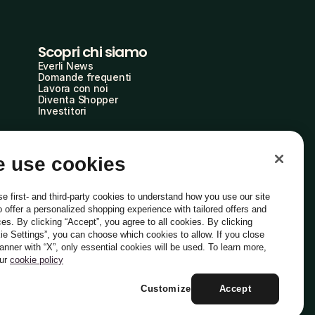
Scopri chi siamo
Everli News
Domande frequenti
Lavora con noi
Diventa Shopper
Investitori
 use cookies
e first- and third-party cookies to understand how you use our site
o offer a personalized shopping experience with tailored offers and
ces. By clicking “Accept”, you agree to all cookies. By clicking
ie Settings”, you can choose which cookies to allow. If you close
Italiano
banner with “X”, only essential cookies will be used. To learn more,
our
cookie policy
Customize
Accept