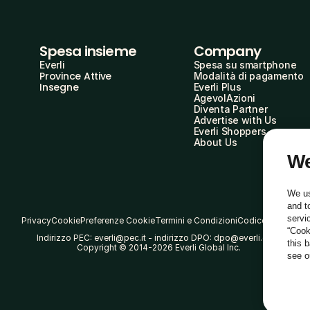
Spesa insieme
Company
Everli
Spesa su smartphone
Province Attive
Modalità di pagamento
Insegne
Everli Plus
AgevolAzioni
Diventa Partner
Advertise with Us
Everli Shoppers
About Us
We
We us
and t
servi
Privacy
Cookie
Preferenze Cookie
Termini e Condizioni
Codice Etico
“Cook
Indirizzo PEC: everli@pec.it - indirizzo DPO: dpo@everli.com
this 
Copyright © 2014-2026 Everli Global Inc.
see 