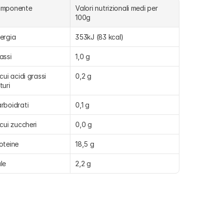
omponente
Valori nutrizionali medi per 
100g
ergia
353kJ (83 kcal)
assi
1,0 g
 cui acidi grassi 
0,2 g
turi
rboidrati
0,1 g
 cui zuccheri
0,0 g
oteine
18,5 g
le
2,2 g