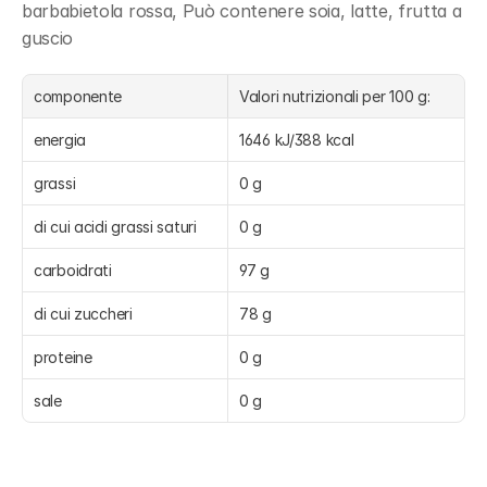
barbabietola rossa, Può contenere soia, latte, frutta a 
guscio
componente
Valori nutrizionali per 100 g:
energia
1646 kJ/388 kcal
grassi
0 g
di cui acidi grassi saturi
0 g
carboidrati
97 g
di cui zuccheri
78 g
proteine
0 g
sale
0 g