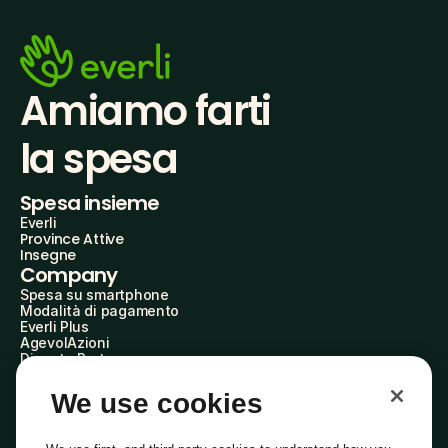
Amiamo farti
la spesa
Spesa insieme
Everli
Province Attive
Insegne
Company
Spesa su smartphone
Modalità di pagamento
Everli Plus
AgevolAzioni
Diventa Partner
Advertise with Us
Everli Shoppers
We use cookies
About Us
Scopri chi siamo
Everli News