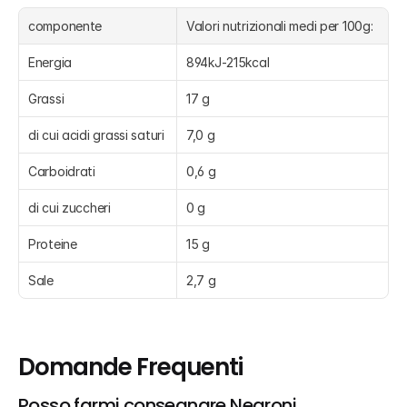
componente
Valori nutrizionali medi per 100g:
Energia
894kJ-215kcal
Grassi
17 g
di cui acidi grassi saturi
7,0 g
Carboidrati
0,6 g
di cui zuccheri
0 g
Proteine
15 g
Sale
2,7 g
Domande Frequenti
Posso farmi consegnare Negroni, 