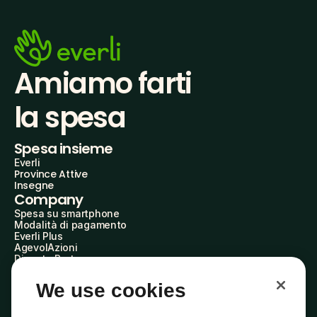
Amiamo farti
la spesa
Spesa insieme
Everli
Province Attive
Insegne
Company
Spesa su smartphone
Modalità di pagamento
Everli Plus
AgevolAzioni
Diventa Partner
Advertise with Us
Everli Shoppers
We use cookies
About Us
Scopri chi siamo