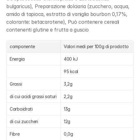
bulgaricus), Preparazione dolciaria (zucchero, acqua, 
amido di tapioca, estratto di vaniglia bourbon 0,17%, 
colorante: betacarotene), Può contenere cereali 
contenenti glutine e frutta a guscio
componente
Valori medi per 100g di prodotto
Energia
400 kJ
95 kcal
Grassi
3,2g
di cui acidi grassi saturi
2,2g
Carboidrati
13g
di cui zuccheri
12g
Fibre
0,0g