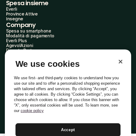
Spesa insieme
Everli
Province Attive
Insegne
Company
Spesa su smartphone
Modalità di pagamento
Everli Plus
AgevolAzioni
Diventa Partner
Advertise with Us
Everli Shoppers
We use cookies
About Us
Scopri chi siamo
Everli News
We use first- and third-party cookies to understand how you
Domande frequenti
use our site and to offer a personalized shopping experience
Lavora con noi
with tailored offers and services. By clicking “Accept”, you
Diventa Shopper
agree to all cookies. By clicking “Cookie Settings”, you can
Investitori
choose which cookies to allow. If you close this banner with
Privacy
Cookie
Preferenze Cookie
“X”, only essential cookies will be used. To learn more, see
Termini e Condizioni
Codice Etico
our
cookie policy
Indirizzo PEC: everli@pec.it - indirizzo DPO: dpo@everli.com
Copyright © 2014-2026 Everli Global Inc.
Italiano
Accept