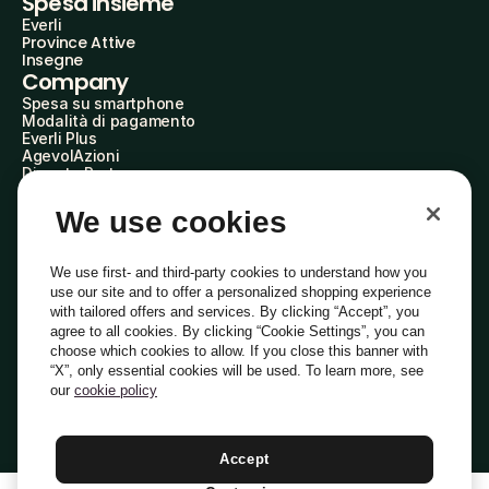
Spesa insieme
Everli
Province Attive
Insegne
Company
Spesa su smartphone
Modalità di pagamento
Everli Plus
AgevolAzioni
Diventa Partner
Advertise with Us
Everli Shoppers
We use cookies
About Us
Scopri chi siamo
Everli News
We use first- and third-party cookies to understand how you
Domande frequenti
use our site and to offer a personalized shopping experience
Lavora con noi
with tailored offers and services. By clicking “Accept”, you
Diventa Shopper
agree to all cookies. By clicking “Cookie Settings”, you can
Investitori
choose which cookies to allow. If you close this banner with
Privacy
Cookie
Preferenze Cookie
“X”, only essential cookies will be used. To learn more, see
Termini e Condizioni
Codice Etico
our
cookie policy
Indirizzo PEC: everli@pec.it - indirizzo DPO: dpo@everli.com
Copyright © 2014-2026 Everli Global Inc.
Italiano
Accept