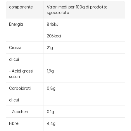
componente
Valori medi per 100g di prodotto 
sgocciolato
Energia
846kJ
206kcal
Grassi
21g
di cui:
- Acidi grassi 
1,9g
saturi
Carboidrati
0,8g
di cui:
- Zuccheri
0,1g
Fibre
4,4g