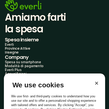
Amiamo farti
la spesa
Spesa insieme
Everli
Province Attive
Insegne
Company
Spesa su smartphone
Modalità di pagamento
Everli Plus
AgevolAzioni
Diventa Partner
Advertise with Us
We use cookies
Everli Shoppers
About Us
Scopri chi siamo
We use first- and third-party cookies to understand how you
Everli News
use our site and to offer a personalized shopping experience
Domande frequenti
with tailored offers and services. By clicking “Accept”, you
Lavora con noi