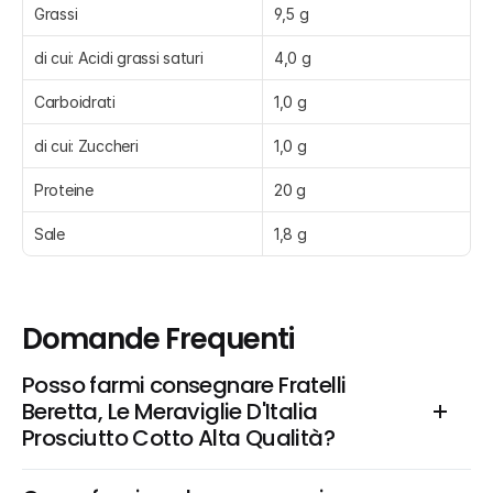
Grassi
9,5 g
di cui: Acidi grassi saturi
4,0 g
Carboidrati
1,0 g
di cui: Zuccheri
1,0 g
Proteine
20 g
Sale
1,8 g
Domande Frequenti
Posso farmi consegnare Fratelli 
Beretta, Le Meraviglie D'Italia 
Prosciutto Cotto Alta Qualità?