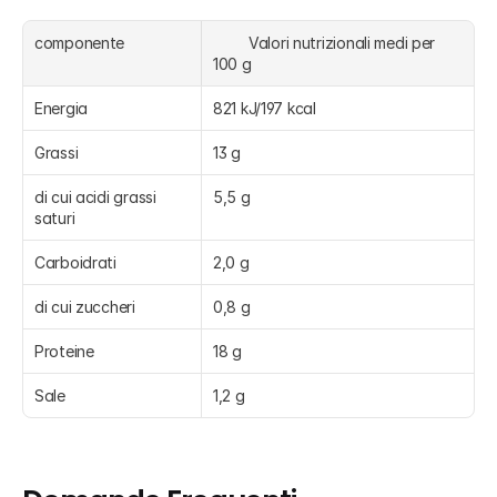
componente
	Valori nutrizionali medi per 
100 g
Energia
821 kJ/197 kcal
Grassi
13 g
di cui acidi grassi 
5,5 g
saturi
Carboidrati
2,0 g
di cui zuccheri
0,8 g
Proteine
18 g
Sale
1,2 g