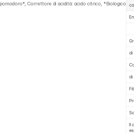
pomodoro*, Correttore di acidità: acido citrico, *Biologico
c
En
Gr
di
Ca
di
Fi
Pr
Sa
Il
es