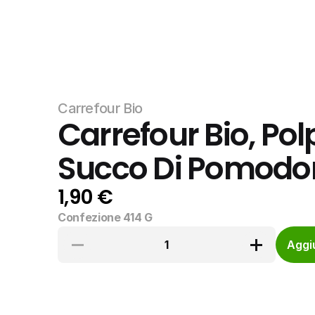
Carrefour Bio
Carrefour Bio, Pol
Succo Di Pomodo
1,90 €
Confezione 414 G
1
Aggiu