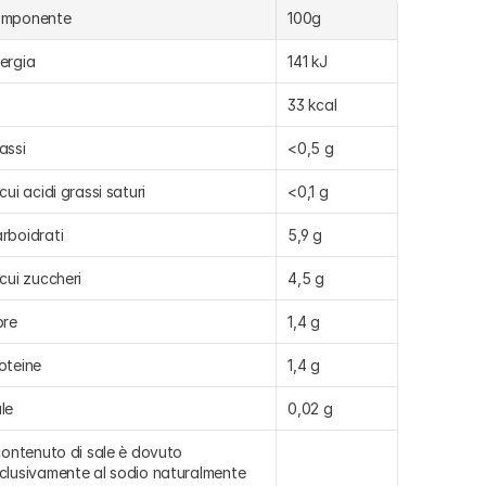
omponente
100g
ergia
141 kJ
33 kcal
assi
<0,5 g
 cui acidi grassi saturi
<0,1 g
rboidrati
5,9 g
 cui zuccheri
4,5 g
bre
1,4 g
oteine
1,4 g
le
0,02 g
 contenuto di sale è dovuto 
clusivamente al sodio naturalmente 