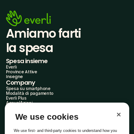
Amiamo farti
la spesa
Spesa insieme
Everli
Province Attive
Insegne
Company
Spesa su smartphone
Modalità di pagamento
Everli Plus
AgevolAzioni
Diventa Partner
Advertise with Us
We use cookies
Everli Shoppers
About Us
Scopri chi siamo
We use first- and third-party cookies to understand how you
Everli News