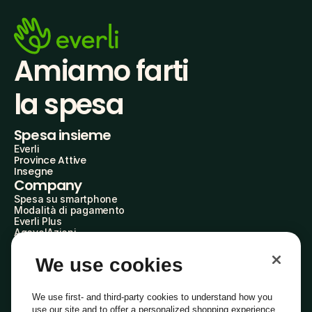
Amiamo farti
la spesa
Spesa insieme
Everli
Province Attive
Insegne
Company
Spesa su smartphone
Modalità di pagamento
Everli Plus
AgevolAzioni
Diventa Partner
Advertise with Us
We use cookies
Everli Shoppers
About Us
Scopri chi siamo
We use first- and third-party cookies to understand how you
Everli News
use our site and to offer a personalized shopping experience