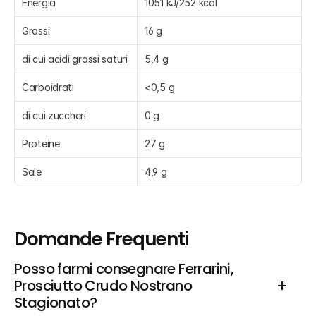
Energia
1051 kJ/252 kcal
Grassi
16 g
di cui acidi grassi saturi
5,4 g
Carboidrati
<0,5 g
di cui zuccheri
0 g
Proteine
27 g
Sale
4,9 g
Domande Frequenti
Posso farmi consegnare Ferrarini, 
Prosciutto Crudo Nostrano 
Stagionato?