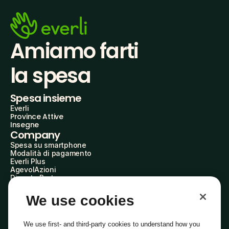
Amiamo farti
la spesa
Spesa insieme
Everli
Province Attive
Insegne
Company
Spesa su smartphone
Modalità di pagamento
Everli Plus
AgevolAzioni
Diventa Partner
Advertise with Us
Everli Shoppers
We use cookies
About Us
Scopri chi siamo
Everli News
We use first- and third-party cookies to understand how you