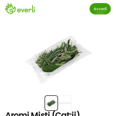
Accedi
Aromi Misti (Cat:ii)