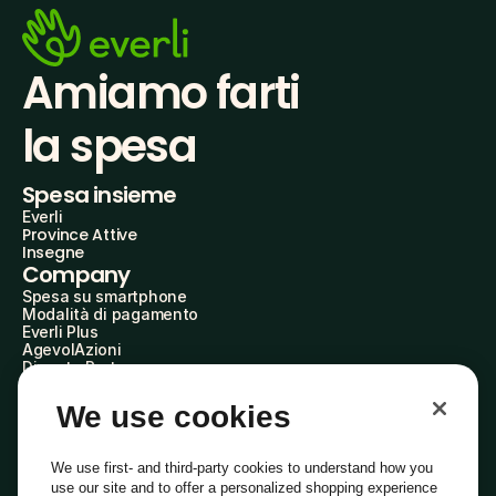
Amiamo farti
la spesa
Spesa insieme
Everli
Province Attive
Insegne
Company
Spesa su smartphone
Modalità di pagamento
Everli Plus
AgevolAzioni
Diventa Partner
Advertise with Us
Everli Shoppers
We use cookies
About Us
Scopri chi siamo
Everli News
We use first- and third-party cookies to understand how you
Domande frequenti
use our site and to offer a personalized shopping experience