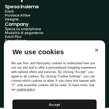
Spesa insieme
Everli
Province Attive
Insegne
Company
Spesa su smartphone
Modalità di pagamento
Everli Plus
AgevolAzioni
Diventa Partner
Advertise with Us
We use cookies
Everli Shoppers
About Us
Scopri chi siamo
We use first- and third-party cookies to understand how you
Everli News
use our site and to offer a personalized shopping experience
Domande frequenti
with tailored offers and services. By clicking “Accept”, you
Lavora con noi
agree to all cookies. By clicking “Cookie Settings”, you can
Diventa Shopper
choose which cookies to allow. If you close this banner with
Investitori
“X”, only essential cookies will be used. To learn more, see
Privacy
Cookie
Preferenze Cookie
Termini e Condizioni
Codice Etico
our
cookie policy
Copyright © 2014-2026 Everli Global Inc.
Italiano
Accept