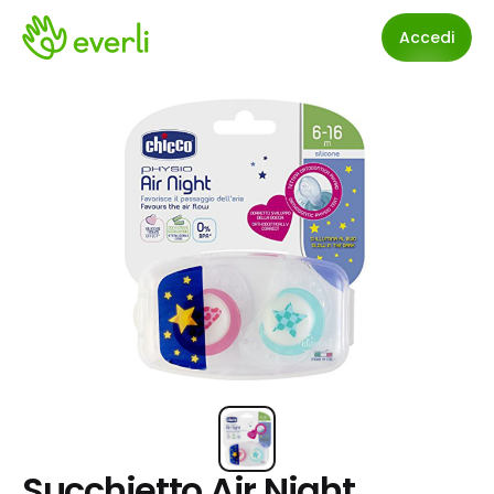
Accedi
Succhietto Air Night 