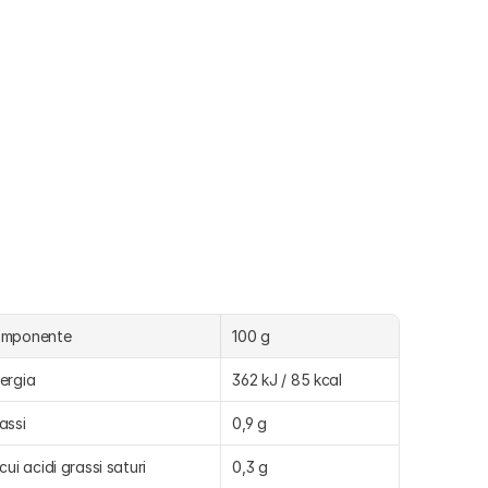
omponente
100 g
ergia
362 kJ / 85 kcal
assi
0,9 g
 cui acidi grassi saturi
0,3 g