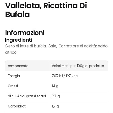
Vallelata, Ricottina Di 
Bufala
Informazioni
Ingredienti
Siero di latte di bufala, Sale, Correttore di acidità: acido 
citrico
componente
Valori medi per 100g di prodotto
Energia
703 kJ / 197 kcal
Grassi
14 g
di cui Acidi grassi saturi
9,7 g
Carboidrati
1,9 g