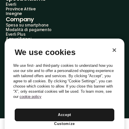
Everli
Province Attive
Insegne
Company
Spesa su smartphone
Modalità di pagamento
Everli Plus
AgevolAzioni
Diventa Partner
Advertise with Us
We use cookies
Everli Shoppers
About Us
Scopri chi siamo
We use first- and third-party cookies to understand how you
Everli News
use our site and to offer a personalized shopping experience
Domande frequenti
with tailored offers and services. By clicking “Accept”, you
Lavora con noi
agree to all cookies. By clicking “Cookie Settings”, you can
Diventa Shopper
choose which cookies to allow. If you close this banner with
Investitori
“X”, only essential cookies will be used. To learn more, see
Privacy
Cookie
Preferenze Cookie
Termini e Condizioni
Codice Etico
our
cookie policy
Copyright © 2014-2026 Everli Global Inc.
Italiano
Accept
Customize