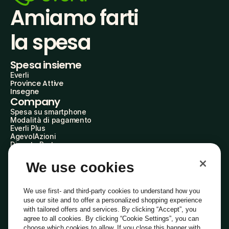
Amiamo farti
la spesa
Spesa insieme
Everli
Province Attive
Insegne
Company
Spesa su smartphone
Modalità di pagamento
Everli Plus
AgevolAzioni
Diventa Partner
Advertise with Us
Everli Shoppers
We use cookies
About Us
Scopri chi siamo
Everli News
We use first- and third-party cookies to understand how you
Domande frequenti
use our site and to offer a personalized shopping experience
Lavora con noi
with tailored offers and services. By clicking “Accept”, you
Diventa Shopper
agree to all cookies. By clicking “Cookie Settings”, you can
Investitori
choose which cookies to allow. If you close this banner with