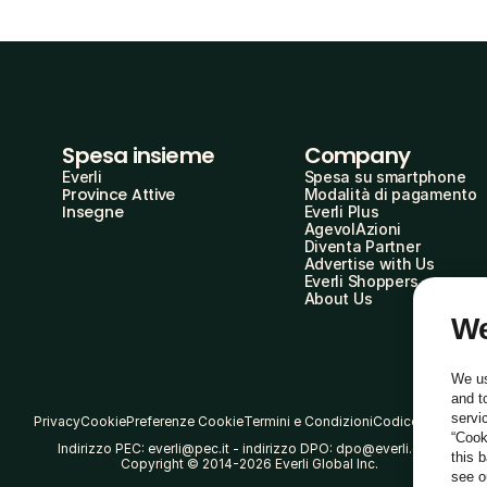
Spesa insieme
Company
Everli
Spesa su smartphone
Province Attive
Modalità di pagamento
Insegne
Everli Plus
AgevolAzioni
Diventa Partner
Advertise with Us
Everli Shoppers
About Us
We
We us
and t
servi
Privacy
Cookie
Preferenze Cookie
Termini e Condizioni
Codice Etico
“Cook
Indirizzo PEC: everli@pec.it - indirizzo DPO: dpo@everli.com
this 
Copyright © 2014-2026 Everli Global Inc.
see 