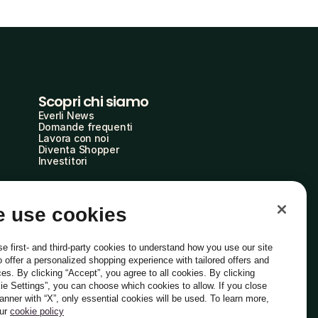
Scopri chi siamo
Everli News
Domande frequenti
Lavora con noi
Diventa Shopper
Investitori
 use cookies
e first- and third-party cookies to understand how you use our site
o offer a personalized shopping experience with tailored offers and
ces. By clicking “Accept”, you agree to all cookies. By clicking
ie Settings”, you can choose which cookies to allow. If you close
Italiano
banner with “X”, only essential cookies will be used. To learn more,
our
cookie policy