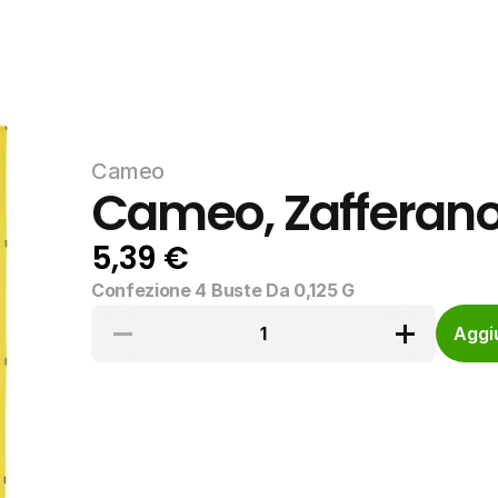
Cameo
Cameo, Zafferano 
5,39 €
Confezione 4 Buste Da 0,125 G
1
Aggiu