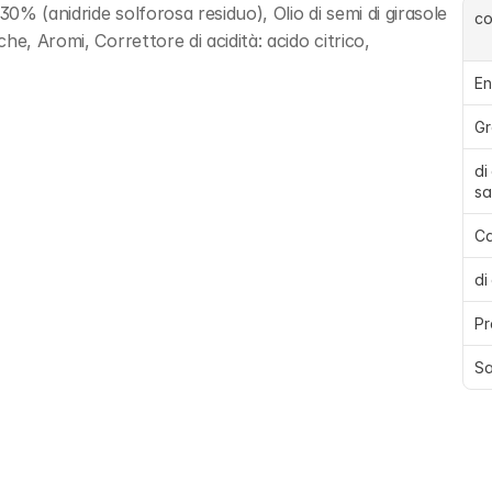
0% (anidride solforosa residuo), Olio di semi di girasole 
c
e, Aromi, Correttore di acidità: acido citrico, 
En
Gr
di
sa
Ca
di
Pr
Sa