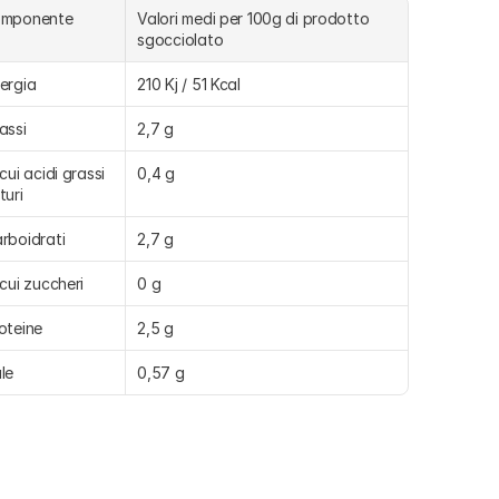
omponente
Valori medi per 100g di prodotto 
sgocciolato
ergia
210 Kj / 51 Kcal
assi
2,7 g
 cui acidi grassi 
0,4 g
turi
rboidrati
2,7 g
 cui zuccheri
0 g
oteine
2,5 g
le
0,57 g