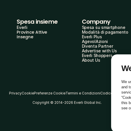
Spesa insieme
Company
Everli
Spesa su smartphone
Province Attive
Modalità di pagamento
Insegne
Everli Plus
AgevolAzioni
Diventa Partner
Advertise with Us
Everli Shoppers
About Us
We
We us
and t
servi
Privacy
Cookie
Preferenze Cookie
Termini e Condizioni
Codice Etico
“Cook
Copyright © 2014-2026 Everli Global Inc.
this 
see 