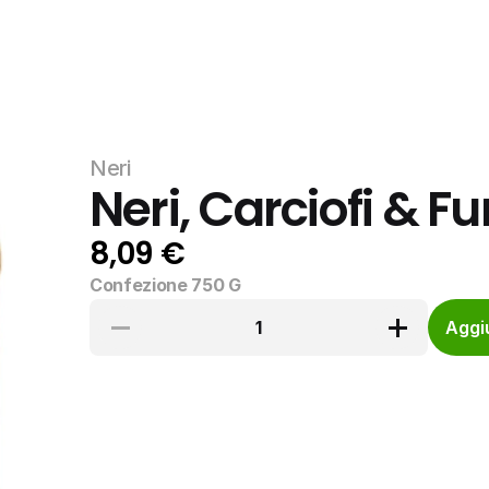
Neri
Neri, Carciofi & F
8,09 €
Confezione 750 G
1
Aggiu