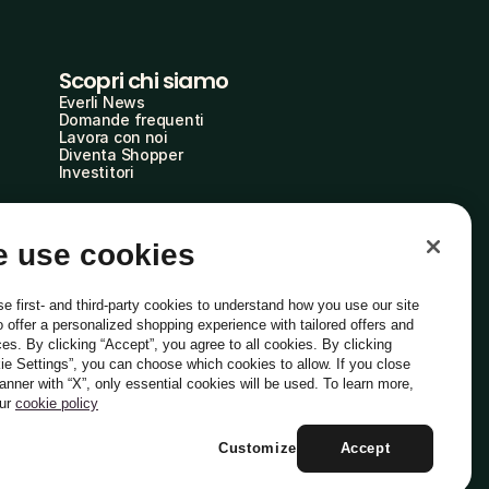
Scopri chi siamo
Everli News
Domande frequenti
Lavora con noi
Diventa Shopper
Investitori
 use cookies
e first- and third-party cookies to understand how you use our site
o offer a personalized shopping experience with tailored offers and
ces. By clicking “Accept”, you agree to all cookies. By clicking
ie Settings”, you can choose which cookies to allow. If you close
Italiano
banner with “X”, only essential cookies will be used. To learn more,
our
cookie policy
Customize
Accept