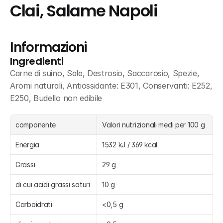
Clai, Salame Napoli
Informazioni
Ingredienti
Carne di suino, Sale, Destrosio, Saccarosio, Spezie, 
Aromi naturali, Antiossidante: E301, Conservanti: E252, 
E250, Budello non edibile
componente
Valori nutrizionali medi per 100 g
Energia
1532 kJ / 369 kcal
Grassi
29 g
di cui acidi grassi saturi
10 g
Carboidrati
<0,5 g