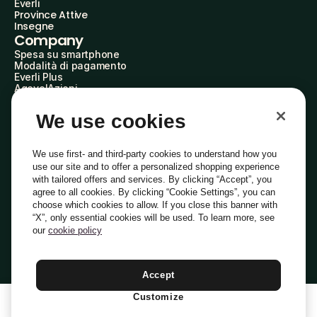
Everli
Province Attive
Insegne
Company
Spesa su smartphone
Modalità di pagamento
Everli Plus
AgevolAzioni
Diventa Partner
Advertise with Us
We use cookies
Everli Shoppers
About Us
Scopri chi siamo
We use first- and third-party cookies to understand how you
Everli News
use our site and to offer a personalized shopping experience
Domande frequenti
with tailored offers and services. By clicking “Accept”, you
Lavora con noi
agree to all cookies. By clicking “Cookie Settings”, you can
Diventa Shopper
choose which cookies to allow. If you close this banner with
Investitori
“X”, only essential cookies will be used. To learn more, see
Privacy
Cookie
Preferenze Cookie
Termini e Condizioni
Codice Etico
our
cookie policy
Copyright © 2014-2026 Everli Global Inc.
Italiano
Accept
Customize
1
Aggiungi Al Carrello