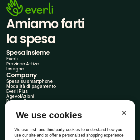
Amiamo farti
la spesa
Spesa insieme
Everli
Province Attive
Insegne
Company
Spesa su smartphone
Modalità di pagamento
Everli Plus
AgevolAzioni
Diventa Partner
Advertise with Us
Everli Shoppers
We use cookies
About Us
Scopri chi siamo
Everli News
We use first- and third-party cookies to understand how you
Domande frequenti
use our site and to offer a personalized shopping experience
Lavora con noi