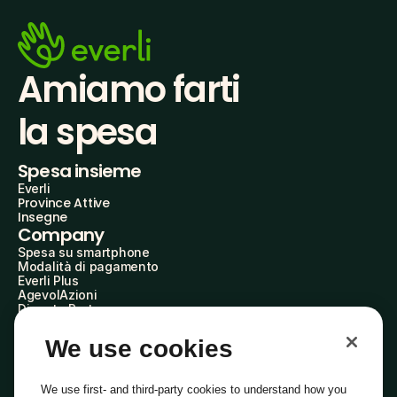
Amiamo farti
la spesa
Spesa insieme
Everli
Province Attive
Insegne
Company
Spesa su smartphone
Modalità di pagamento
Everli Plus
AgevolAzioni
Diventa Partner
Advertise with Us
Everli Shoppers
We use cookies
About Us
Scopri chi siamo
Everli News
We use first- and third-party cookies to understand how you