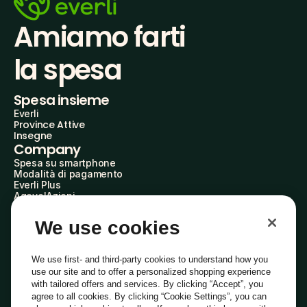
Amiamo farti
la spesa
Spesa insieme
Everli
Province Attive
Insegne
Company
Spesa su smartphone
Modalità di pagamento
Everli Plus
AgevolAzioni
Diventa Partner
Advertise with Us
We use cookies
Everli Shoppers
About Us
Scopri chi siamo
We use first- and third-party cookies to understand how you
Everli News
use our site and to offer a personalized shopping experience
Domande frequenti
with tailored offers and services. By clicking “Accept”, you
Lavora con noi
agree to all cookies. By clicking “Cookie Settings”, you can
Diventa Shopper