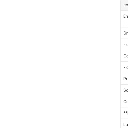
c
En
Gr
- 
Ca
- 
Pr
Sa
Ca
**
La