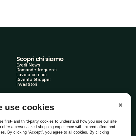
Scopri chi siamo
Everli News
Domande frequenti
Lavora con noi
Diventa Shopper
Investitori
 use cookies
e first- and third-party cookies to understand how you use our site
o offer a personalized shopping experience with tailored offers and
ces. By clicking “Accept”, you agree to all cookies. By clicking