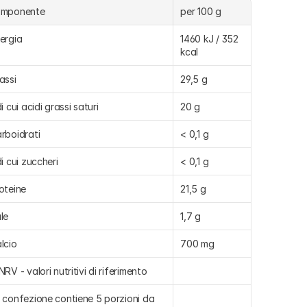
omponente
per 100 g
ergia
1460 kJ / 352 
kcal
assi
29,5 g
di cui acidi grassi saturi
20 g
rboidrati
< 0,1 g
di cui zuccheri
< 0,1 g
oteine
21,5 g
le
1,7 g
lcio
700 mg
NRV - valori nutritivi di riferimento
 confezione contiene 5 porzioni da 