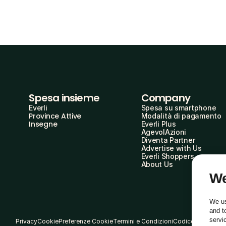
Spesa insieme
Company
Everli
Spesa su smartphone
Province Attive
Modalità di pagamento
Insegne
Everli Plus
AgevolAzioni
Diventa Partner
Advertise with Us
Everli Shoppers
About Us
We
We us
and t
servi
Privacy
Cookie
Preferenze Cookie
Termini e Condizioni
Codice Etico