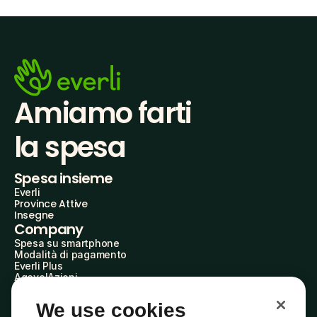
Amiamo farti
la spesa
Spesa insieme
Everli
Province Attive
Insegne
Company
Spesa su smartphone
Modalità di pagamento
Everli Plus
AgevolAzioni
Diventa Partner
Advertise with Us
We use cookies
Everli Shoppers