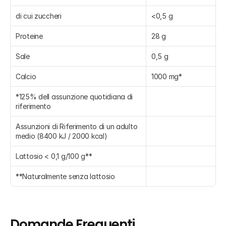
di cui zuccheri
<0,5 g
Proteine
28 g
Sale
0,5 g
Calcio
1000 mg*
*125% dell assunzione quotidiana di 
riferimento
Assunzioni di Riferimento di un adulto 
medio (8400 kJ / 2000 kcal)
Lattosio < 0,1 g/100 g**
**Naturalmente senza lattosio
Domande Frequenti