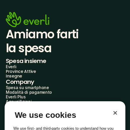
Amiamo farti
la spesa
Spesa insieme
Everli
Province Attive
Insegne
Company
Spesa su smartphone
Modalità di pagamento
Everli Plus
AgevolAzioni
Diventa Partner
Advertise with Us
We use cookies
Everli Shoppers
About Us
Scopri chi siamo
We use first- and third-party cookies to understand how you