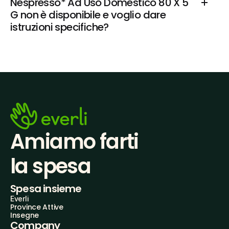
Nespresso* Ad Uso Domestico 80 X 5 
G non è disponibile e voglio dare 
istruzioni specifiche?
Amiamo farti
la spesa
Spesa insieme
Everli
Province Attive
Insegne
Company