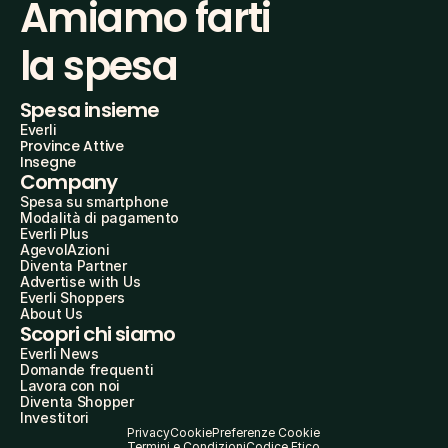
Amiamo farti
la spesa
Spesa insieme
Everli
Province Attive
Insegne
Company
Spesa su smartphone
Modalità di pagamento
Everli Plus
AgevolAzioni
Diventa Partner
Advertise with Us
Everli Shoppers
About Us
Scopri chi siamo
Everli News
Domande frequenti
Lavora con noi
Diventa Shopper
Investitori
Privacy
Cookie
Preferenze Cookie
Termini e Condizioni
Codice Etico