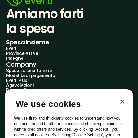
Amiamo farti
la spesa
Spesa insieme
Everli
Province Attive
Insegne
Company
Spesa su smartphone
Modalità di pagamento
Everli Plus
AgevolAzioni
Diventa Partner
Advertise with Us
Everli Shoppers
We use cookies
About Us
Scopri chi siamo
Everli News
We use first- and third-party cookies to understand how you
Domande frequenti
use our site and to offer a personalized shopping experience
Lavora con noi
with tailored offers and services. By clicking “Accept”, you
Diventa Shopper
agree to all cookies. By clicking “Cookie Settings”, you can
Investitori