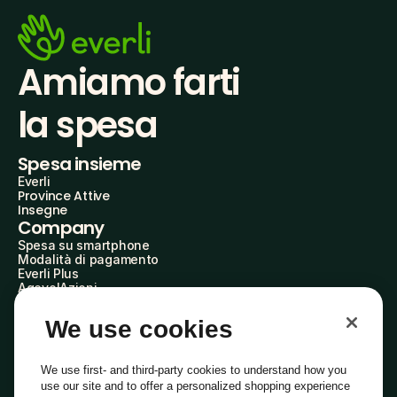
Amiamo farti
la spesa
Spesa insieme
Everli
Province Attive
Insegne
Company
Spesa su smartphone
Modalità di pagamento
Everli Plus
AgevolAzioni
Diventa Partner
Advertise with Us
We use cookies
Everli Shoppers
About Us
Scopri chi siamo
We use first- and third-party cookies to understand how you
Everli News
use our site and to offer a personalized shopping experience
Domande frequenti