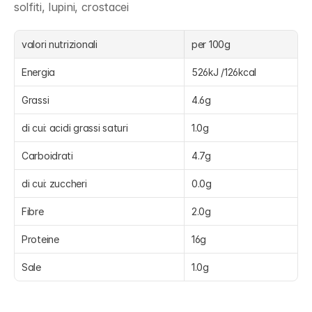
solfiti, lupini, crostacei
valori nutrizionali
per 100g
Energia
526kJ /126kcal
Grassi
4.6g
di cui: acidi grassi saturi
1.0g
Carboidrati
4.7g
di cui: zuccheri
0.0g
Fibre
2.0g
Proteine
16g
Sale
1.0g