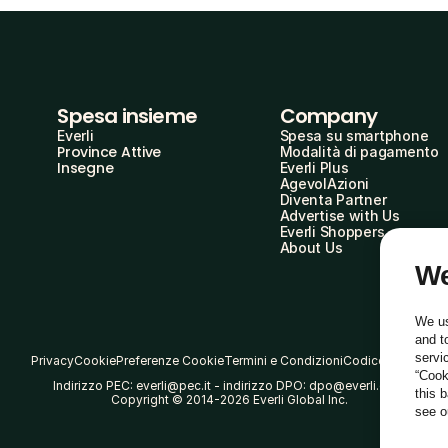
Spesa insieme
Company
Everli
Spesa su smartphone
Province Attive
Modalità di pagamento
Insegne
Everli Plus
AgevolAzioni
Diventa Partner
Advertise with Us
Everli Shoppers
About Us
We
We us
and t
servi
Privacy
Cookie
Preferenze Cookie
Termini e Condizioni
Codice Etico
“Cook
Indirizzo PEC: everli@pec.it - indirizzo DPO: dpo@everli.com
this 
Copyright © 2014-2026 Everli Global Inc.
see 