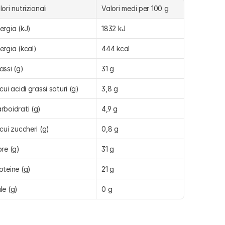
lori nutrizionali
Valori medi per 100 g
ergia (kJ)
1832 kJ
ergia (kcal)
444 kcal
assi (g)
31 g
 cui acidi grassi saturi (g)
3,8 g
rboidrati (g)
4,9 g
 cui zuccheri (g)
0,8 g
bre (g)
31 g
oteine (g)
21 g
le (g)
0 g