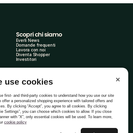
Scopri chi siamo
Everli News
Domande frequenti
Lavora con noi
Diventa Shopper
Investitori
 use cookies
e first- and third-party cookies to understand how you use our site
o offer a personalized shopping experience with tailored offers and
ces. By clicking “Accept”, you agree to all cookies. By clicking
ie Settings”, you can choose which cookies to allow. If you close
Italiano
banner with “X”, only essential cookies will be used. To learn more,
our
cookie policy