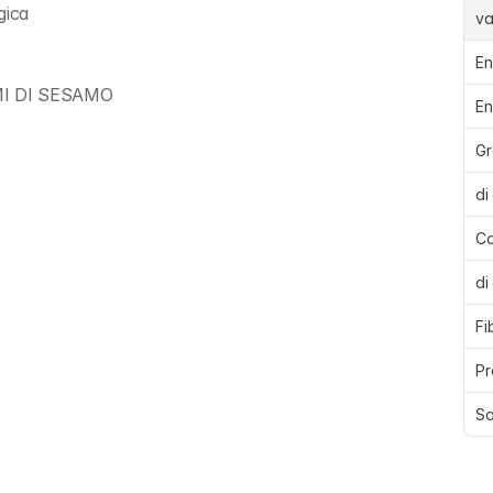
gica
va
En
MI DI SESAMO
En
Gr
di
Ca
di
Fi
Pr
Sa