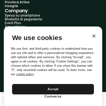
Province Attive
Insegne
Company
Spesa su smartphone
Modalità di pagamento
Everli Plus
AgevolAzioni
Diventa Partner
Advertise with Us
We use cookies
Everli Shoppers
About Us
Scopri chi siamo
We use first- and third-party cookies to understand how you
Everli News
use our site and to offer a personalized shopping experience
Domande frequenti
with tailored offers and services. By clicking “Accept”, you
Lavora con noi
agree to all cookies. By clicking “Cookie Settings”, you can
Diventa Shopper
choose which cookies to allow. If you close this banner with
Investitori
“X”, only essential cookies will be used. To learn more, see
Privacy
Cookie
Preferenze Cookie
Termini e Condizioni
Codice Etico
our
cookie policy
Copyright © 2014-2026 Everli Global Inc.
Italiano
Accept
Customize
1
Aggiungi Al Carrello