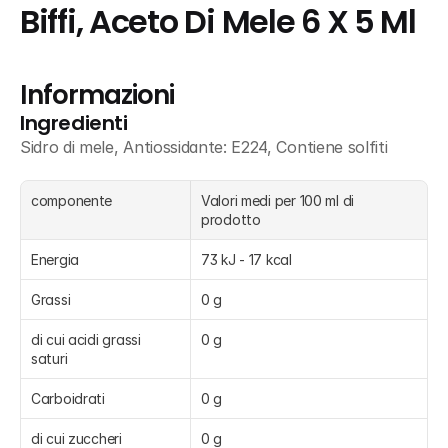
Biffi, Aceto Di Mele 6 X 5 Ml
Informazioni
Ingredienti
Sidro di mele, Antiossidante: E224, Contiene solfiti
componente
Valori medi per 100 ml di 
prodotto
Energia
73 kJ - 17 kcal
Grassi
0 g
di cui acidi grassi 
0 g
saturi
Carboidrati
0 g
di cui zuccheri
0 g