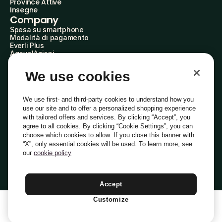
Province Attive
Insegne
Company
Spesa su smartphone
Modalità di pagamento
Everli Plus
AgevolAzioni
Diventa Partner
Advertise with Us
We use cookies
Everli Shoppers
About Us
Scopri chi siamo
We use first- and third-party cookies to understand how you
Everli News
use our site and to offer a personalized shopping experience
Domande frequenti
with tailored offers and services. By clicking “Accept”, you
Lavora con noi
agree to all cookies. By clicking “Cookie Settings”, you can
Diventa Shopper
choose which cookies to allow. If you close this banner with
Investitori
“X”, only essential cookies will be used. To learn more, see
Privacy
Cookie
Preferenze Cookie
Termini e Condizioni
Codice Etico
our
cookie policy
Copyright © 2014-2026 Everli Global Inc.
Italiano
Accept
Customize
1
Aggiungi Al Carrello