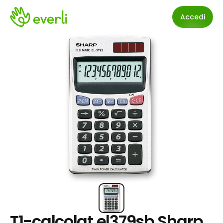
Accedi
T1-calcolat.el379sb Sharp