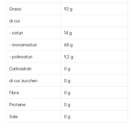
Grassi
92 g
di cui:
- saturi
14 g
- monoinsaturi
68 g
- polinsaturi
9,2 g
Carboidrati
0 g
di cui: zuccheri
0 g
Fibre
0 g
Proteine
0 g
Sale
0 g