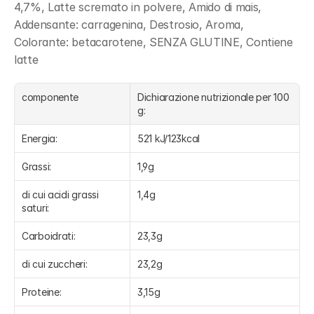
4,7%, Latte scremato in polvere, Amido di mais, 
Addensante: carragenina, Destrosio, Aroma, 
Colorante: betacarotene, SENZA GLUTINE, Contiene 
latte
componente
Dichiarazione nutrizionale per 100 
g:
Energia:
521 kJ/123kcal
Grassi:
1,9g
di cui acidi grassi 
1,4g
saturi:
Carboidrati:
23,3g
di cui zuccheri:
23,2g
Proteine:
3,15g