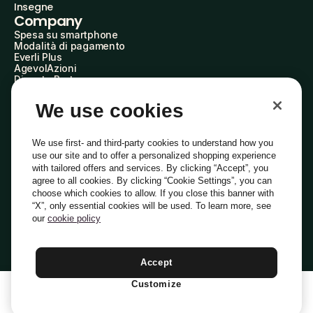
Insegne
Company
Spesa su smartphone
Modalità di pagamento
Everli Plus
AgevolAzioni
Diventa Partner
Advertise with Us
Everli Shoppers
We use cookies
About Us
Scopri chi siamo
Everli News
We use first- and third-party cookies to understand how you
Domande frequenti
use our site and to offer a personalized shopping experience
Lavora con noi
with tailored offers and services. By clicking “Accept”, you
Diventa Shopper
agree to all cookies. By clicking “Cookie Settings”, you can
Investitori
choose which cookies to allow. If you close this banner with
Privacy
Cookie
Preferenze Cookie
“X”, only essential cookies will be used. To learn more, see
Termini e Condizioni
Codice Etico
our
cookie policy
Indirizzo PEC: everli@pec.it - indirizzo DPO: dpo@everli.com
Copyright © 2014-2026 Everli Global Inc.
Italiano
Accept
Customize
1
Aggiungi Al Carrello