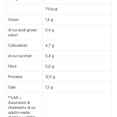
79 kcal
Grassi
1,4 g
di cui acidi grassi 
0,4 g
saturi
Carboidrati
4,7 g
di cui zuccheri
0,4 g
Fibre
0,0 g
Proteine
12,0 g
Sale
1,5 g
*%AR = 
Assunzioni di 
riferimento di un 
adulto medio 