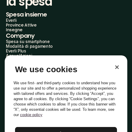
la spesa
Spesa insieme
Everli
Province Attive
Insegne
Company
Spesa su smartphone
Modalità di pagamento
Everli Plus
AgevolAzioni
Diventa Partner
Advertise with Us
We use cookies
Everli Shoppers
About Us
Scopri chi siamo
We use first- and third-party cookies to understand how you
Everli News
use our site and to offer a personalized shopping experience
Domande frequenti
with tailored offers and services. By clicking “Accept”, you
Lavora con noi
agree to all cookies. By clicking “Cookie Settings”, you can
Diventa Shopper
choose which cookies to allow. If you close this banner with
Investitori
“X”, only essential cookies will be used. To learn more, see
Privacy
Cookie
Preferenze Cookie
Termini e Condizioni
Codice Etico
our
cookie policy
Copyright © 2014-2026 Everli Global Inc.
Italiano