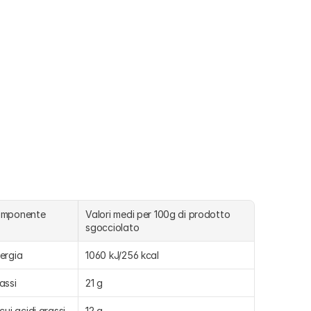
omponente
Valori medi per 100g di prodotto 
sgocciolato
ergia
1060 kJ/256 kcal
assi
21 g
 cui acidi grassi 
12 g