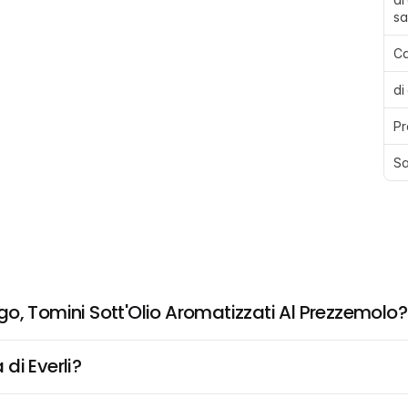
sa
Ca
di
Pr
Sa
o, Tomini Sott'Olio Aromatizzati Al Prezzemolo?
di Everli?