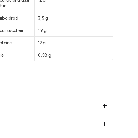
turi
rboidrati
3,5 g
 cui zuccheri
1,9 g
oteine
12 g
le
0,58 g