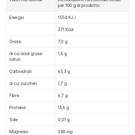
per 100 g di prodotto:
Energia
1554 KJ /
371 Kcal
Grassi
7,0 g
di cui acidi grassi 
1,4 g
saturi
Carboidrati
65,3 g
di cui zuccheri
1,7 g
Fibre
6,7 g
Proteine
13,6 g
Sale
0,01 g
Magnesio
248 mg