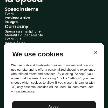
Spesa insieme
Everli
Province Attive
Insegne
Company
Spesa su smartphone
Modalità di pagamento
Everli Plus
AgevolAzioni
Diventa Partner
Advertise with Us
We use cookies
Everli Shoppers
About Us
Scopri chi siamo
We use first- and third-party cookies to understand how you
Everli News
use our site and to offer a personalized shopping experience
Domande frequenti
with tailored offers and services. By clicking “Accept”, you
Lavora con noi
agree to all cookies. By clicking “Cookie Settings”, you can
Diventa Shopper
choose which cookies to allow. If you close this banner with
Investitori
“X”, only essential cookies will be used. To learn more, see
Privacy
Cookie
Preferenze Cookie
Termini e Condizioni
Codice Etico
our
cookie policy
Copyright © 2014-2026 Everli Global Inc.
Italiano
Accept