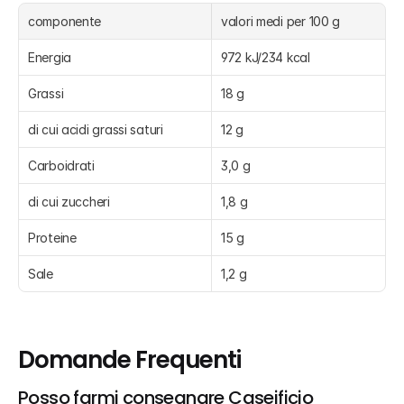
componente
valori medi per 100 g
Energia
972 kJ/234 kcal
Grassi
18 g
di cui acidi grassi saturi
12 g
Carboidrati
3,0 g
di cui zuccheri
1,8 g
Proteine
15 g
Sale
1,2 g
Domande Frequenti
Posso farmi consegnare Caseificio 