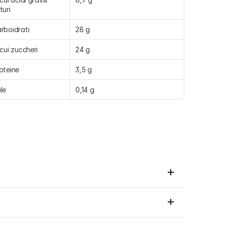
turi
rboidrati
28 g
 cui zuccheri
24 g
oteine
3,5 g
le
0,14 g