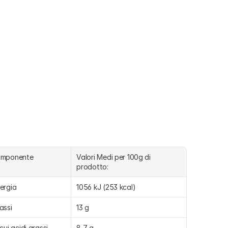
omponente
Valori Medi per 100g di 
prodotto:
ergia
1056 kJ (253 kcal)
assi
13 g
 cui acidi grassi 
8,7 g