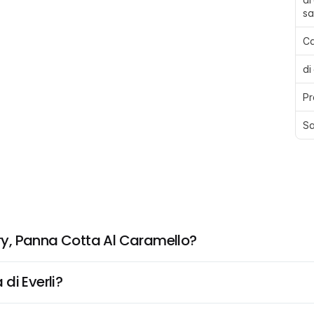
sa
Ca
di
Pr
Sa
y, Panna Cotta Al Caramello?
di Everli?