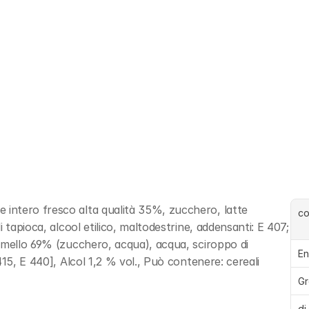
ntero fresco alta qualità 35%, zucchero, latte 
c
 tapioca, alcool etilico, maltodestrine, addensanti: E 407; 
amello 69% (zucchero, acqua), acqua, sciroppo di 
En
15, E 440], Alcol 1,2 % vol., Può contenere: cereali 
Gr
di