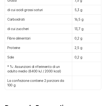
Grassi
7,5 g
di cui acidi grassi saturi
5,3 g
Carboidrati
16,5 g
di cui zuccheri
13,7 g
Fibre alimentari
0,2 g
Proteine
2,5 g
Sale
0,2 g
* %: Assunzioni di riferimento di un 
adulto medio (8400 kJ / 2000 kcal)
La confezione contiene 2 porzioni da 
100 g