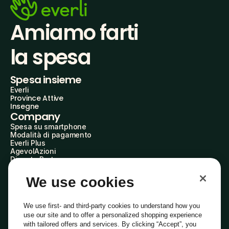
Amiamo farti
la spesa
Spesa insieme
Everli
Province Attive
Insegne
Company
Spesa su smartphone
Modalità di pagamento
Everli Plus
AgevolAzioni
Diventa Partner
Advertise with Us
Everli Shoppers
We use cookies
About Us
Scopri chi siamo
Everli News
We use first- and third-party cookies to understand how you
Domande frequenti
use our site and to offer a personalized shopping experience
Lavora con noi
with tailored offers and services. By clicking “Accept”, you
Diventa Shopper