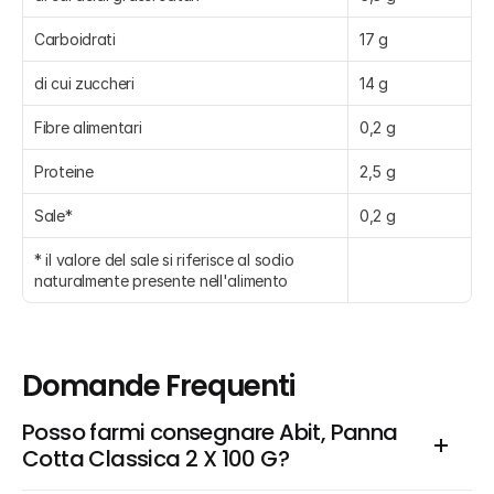
Carboidrati
17 g
di cui zuccheri
14 g
Fibre alimentari
0,2 g
Proteine
2,5 g
Sale*
0,2 g
* il valore del sale si riferisce al sodio 
naturalmente presente nell'alimento
Domande Frequenti
Posso farmi consegnare Abit, Panna 
Cotta Classica 2 X 100 G?