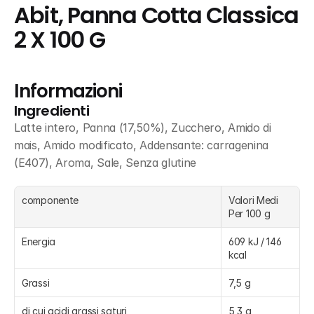
Abit, Panna Cotta Classica 
2 X 100 G
Informazioni
Ingredienti
Latte intero, Panna (17,50%), Zucchero, Amido di 
mais, Amido modificato, Addensante: carragenina 
(E407), Aroma, Sale, Senza glutine
componente
Valori Medi 
Per 100 g
Energia
609 kJ / 146 
kcal
Grassi
7,5 g
di cui acidi grassi saturi
5,3 g